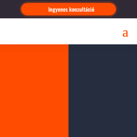
Ingyenes konzultáció
EGYSZERŰ
HÍRLEVÉL KÜLDŐ
RENDSZER
INGYEN!
2018.04.17